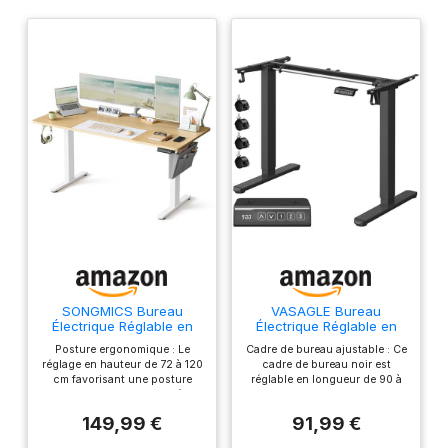
SONGMICS Bureau
VASAGLE Bureau
Électrique Réglable en
Électrique Réglable en
Hauteur, 160 x 70 cm,
Hauteur, Cadre de
Posture ergonomique : Le
Cadre de bureau ajustable : Ce
Table Assis-Debout,
Bureau Assis-Debout,
réglage en hauteur de 72 à 120
cadre de bureau noir est
Fonction Mémoire 4
Support de Table, sans
cm favorisant une posture
réglable en longueur de 90 à
Hauteurs, pour Bureau,
Plateau de Table, avec 2
saine. Enregistrez jusqu’à 4
140 cm, il convient aux
Télétravail, Doré Chêne
Crochets, Fonction
hauteurs pour régler
plateaux de table de 100 à 170
LSD136Y01
Mémoire 3 Hauteurs,
149,99 €
91,99 €
rapidement votre siège et
cm de longueur et de 50 à 80
Acier, Noir d'encre
travailler confortablement
cm de largeur. Idéal pour le
LSD021B01V2