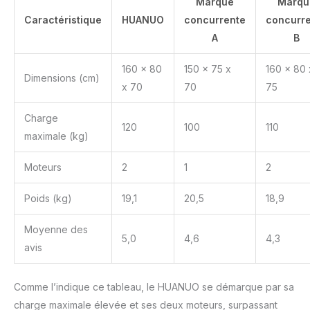
Marque
Marqu
Caractéristique
HUANUO
concurrente
concurr
A
B
160 x 80
150 x 75 x
160 x 80 
Dimensions (cm)
x 70
70
75
Charge
120
100
110
maximale (kg)
Moteurs
2
1
2
Poids (kg)
19,1
20,5
18,9
Moyenne des
5,0
4,6
4,3
avis
Comme l’indique ce tableau, le HUANUO se démarque par sa
charge maximale élevée et ses deux moteurs, surpassant