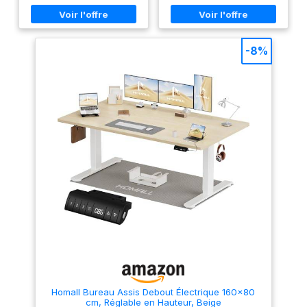
Stable et silencieux : Le cadre
bureau ou le salon Réglage
en acier de qualité et le moteur
flexible de la hauteur : a
assurent un réglage uniforme
hauteur du bureau est réglable
même avec une charge de 70
entre 72 et 120 cm. Grâce à la
kg. Le fonctionnement discret
fonction mémoire, vous
-8%
vous permet de rester
pouvez enregistrer vos 3
concentré Tout en ordre : 2
hauteurs préférées et passer
ouvertures passe-câbles, une
rapidement de la position
pochette en tissu pour ranger
assise à la position debout
vos petits objets et un grand
Stable et silencieux : Le cadre
crochet pour suspendre un
en acier de qualité et le moteur
sac ou un casque Élégant et
assurent un réglage uniforme
pratique : Avec son design
même avec une charge de 70
élégant et ses lignes épurées,
kg. Le fonctionnement discret,
ce bureau vous plonge dans
d’un niveau sonore inférieur à
l'esthétique moderne. Sa
48 dB, vous permet de rester
surface de 160 x 70 cm offre
concentré sans être distrait
beaucoup d’espace pour
Design bien pensé : Les
travailler ou étudier
crochets latéraux permettent
Assemblage facile :
de suspendre des casques,
L'assemblage est simple grâce
les pieds assurent la stabilité
aux instructions détaillées et
et protègent les sols des
aux pièces numérotées, vous
rayures, les roulettes
permettant d'économiser du
permettent de le déplacer, la
temps et de l'énergie
protection anti-surchauffe
Remarque : Le plateau est
offre une sécurité
composé de quatre parties
supplémentaire Montage
distinctes
facile : Les pièces numérotées
Homall Bureau Assis Debout Électrique 160×80
et les instructions illustrées
cm, Réglable en Hauteur, Beige
rendent le montage de ce