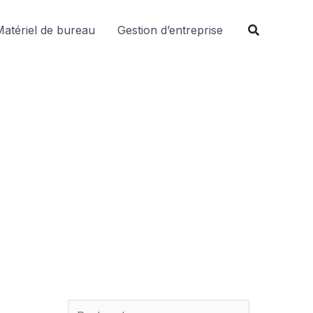
R
atériel de bureau
Gestion d’entreprise
e
c
h
e
r
c
h
e
r