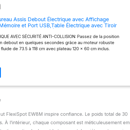
eau Assis Debout Électrique avec Affichage
émoire et Port USB,Table Électrique avec Tiroir
 Domicile 120x60cm (Érable)
QUE AVEC SÉCURITÉ ANTI-COLLISION: Passez de la position
tion debout en quelques secondes grâce au moteur robuste
 fluide de 73.5 à 118 cm avec plateau 120 x 60 cm inclus.
e jusqu’à 50 kg. Équipé d’un système anti-collision avec fonction
ique en cas d’obstacle, il protège enfants, animaux domestiques
sous le bureau pour une utilisation sereine au quotidien. GRAND
ENT BUREAU OU COIFFEUSE: Surface spacieuse idéale pour 2
eur portable et accessoires de travail. Il peut également être
ffeuse élégante pour disposer miroir, parfum et produits de
 arrondis assurent sécurité et confort avec une finition moderne
tée à la chambre comme au bureau. MÉMOIRE INTELLIGENTE ET
e
LES: Quatre hauteurs programmables permettent de retrouver
éale d’une simple pression. Les ports USB intégrés 2 Type A et 1
ut FlexiSpot EW8M inspire confiance. Le poids total de 30
t de charger plusieurs appareils sans câbles encombrants. Le
t renforce la sécurité dans les foyers avec enfants. TIROIR
és. À l’intérieur, chaque composant est méticuleusement em
 ET DISCRET: Le tiroir coulissant offre un espace de rangement