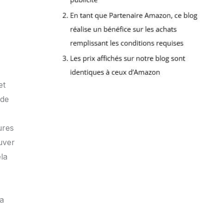
et
 de
ures
ouver
ela
sa