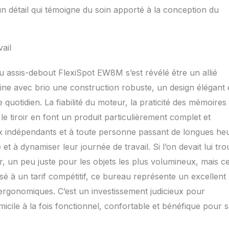
un détail qui témoigne du soin apporté à la conception du
vail
au assis-debout FlexiSpot EW8M s’est révélé être un allié
ine avec brio une construction robuste, un design élégant 
le quotidien. La fiabilité du moteur, la praticité des mémoires
e tiroir en font un produit particulièrement complet et
 aux indépendants et à toute personne passant de longues he
t à dynamiser leur journée de travail. Si l’on devait lui tr
ir, un peu juste pour les objets les plus volumineux, mais c
é à un tarif compétitif, ce bureau représente un excellent
 ergonomiques. C’est un investissement judicieux pour
cile à la fois fonctionnel, confortable et bénéfique pour 