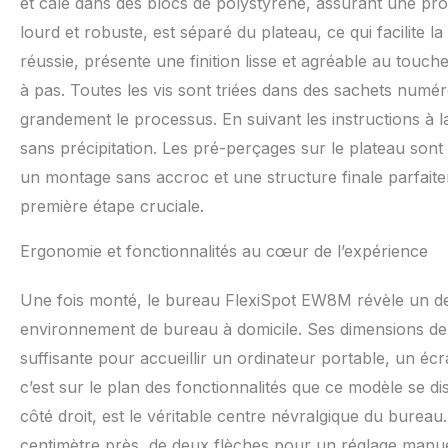
et calé dans des blocs de polystyrène, assurant une prot
intégré pour four
lourd et robuste, est séparé du plateau, ce qui facilite l
organiser maquilla
soigneusement ra
réussie, présente une finition lisse et agréable au toucher
INSTALLATION RAP
à pas. Toutes les vis sont triées dans des sachets numér
préinstallée perm
grandement le processus. En suivant les instructions à l
suffisamment d’e
autres accessoire
sans précipitation. Les pré-perçages sur le plateau sont
Bénéficiez égalem
un montage sans accroc et une structure finale parfaite
durabilité à long 
première étape cruciale.
Ergonomie et fonctionnalités au cœur de l’expérience
Une fois monté, le bureau FlexiSpot EW8M révèle un de
environnement de bureau à domicile. Ses dimensions de 
suffisante pour accueillir un ordinateur portable, un écr
c’est sur le plan des fonctionnalités que ce modèle se 
côté droit, est le véritable centre névralgique du bureau
centimètre près, de deux flèches pour un réglage manue