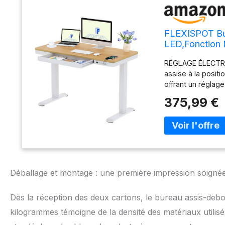
FLEXISPOT Bur
LED,Fonction M
pour Bureau à
RÉGLAGE ÉLECTRI
assise à la posi
offrant un réglage
Capacité de charg
375,99 €
de retour automat
et objets placés 
PLATEAU POLYVAL
moniteurs, ordinat
utilisé comme coi
beauté. Les bords
et raffinée adap
Déballage et montage : une première impression soigné
PORTS USB MULTIP
votre position id
Dès la réception des deux cartons, le bureau assis-debo
Type C permetten
verrouillage enfan
kilogrammes témoigne de la densité des matériaux utilis
INTÉGRÉ PRATIQUE