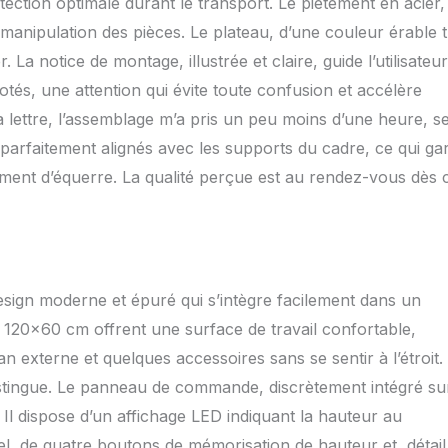
ection optimale durant le transport. Le piétement en acier,
nitures de bureau ou accessoires personnels. Idéal pour
a manipulation des pièces. Le plateau, d’une couleur érable 
ge, rouge à lèvres, miroir ou petits objets, tout reste
ngé et hors de vue pour un espace toujours ordonné.
. La notice de montage, illustrée et claire, guide l’utilisateu
IDE ET ESPACE OPTIMISÉ: La conception avec traverse
otés, une attention qui évite toute confusion et accélère
et un montage en moins de 5 minutes. La structure stable laisse
a lettre, l’assemblage m’a pris un peu moins d’une heure, se
space sous le bureau pour placer des boîtes de rangement ou
s sans inquiétude grâce au système de sécurité intégré.
 parfaitement alignés avec les supports du cadre, ce qui gar
ent d’une garantie de 7 ans pour une tranquillité d’esprit et une
ment d’équerre. La qualité perçue est au rendez-vous dès c
terme.
sign moderne et épuré qui s’intègre facilement dans un
120×60 cm offrent une surface de travail confortable,
an externe et quelques accessoires sans se sentir à l’étroit.
distingue. Le panneau de commande, discrètement intégré sur
. Il dispose d’un affichage LED indiquant la hauteur au
l, de quatre boutons de mémorisation de hauteur et, détail