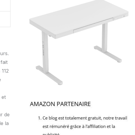
urs.
fait
 112
e
 et
ur de
e la
s