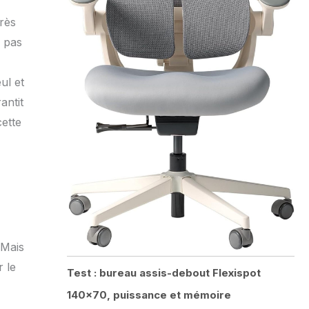
très
r pas
ul et
antit
ette
 Mais
 le
Test : bureau assis-debout Flexispot
140×70, puissance et mémoire