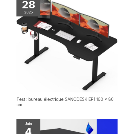
28
questions, n'hésitez pas
à nous contacter!
2025
Test : bureau électrique SANODESK EP1 160 x 80
cm
Juin
4