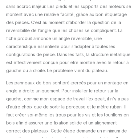
sans accroc majeur. Les pieds et les supports des moteurs se
fonction de freinage, ce
qui permet de faire
montent avec une relative facilité, grâce au bon étiquetage
pivoter pour se fixer
des pièces. C’est au moment d’aborder la question de la
sous les pieds du
réversibilité de l’angle que les choses se compliquent. La
bureau. 【Service
fiche produit annonce un angle réversible, une
Garantie】- Lorsque
vous achetez chez
caractéristique essentielle pour s’adapter à toutes les
FEZIBO, nous vous
configurations de pièce. Dans les faits, la structure métallique
fournirons le service
est effectivement conçue pour être montée avec le retour à
professionnel avant et
gauche ou à droite. Le problème vient du plateau.
après votre achat, et
vous pourriez également
Les panneaux de bois sont pré-percés pour un montage en
obtenir notre garantie de
30 jours sans risque. Si
angle à droite uniquement. Pour installer le retour sur la
vous avez des
gauche, comme mon espace de travail l’exigeait, il n’y a pas
questions, n'hésitez pas
d’autre choix que de sortir la perceuse et le mètre ruban. Il
à nous contacter!
faut créer soi-même les trous pour les vis et les tourillons en
bois afin d’assurer une fixation solide et un alignement
correct des plateaux. Cette étape demande un minimum de