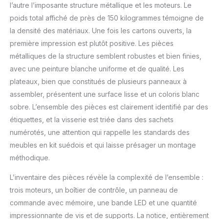
l’autre l’imposante structure métallique et les moteurs. Le
2 prises, 1 port USB et 1
port Type-C, un support
poids total affiché de près de 150 kilogrammes témoigne de
de moniteur complet
la densité des matériaux. Une fois les cartons ouverts, la
pour une vue
première impression est plutôt positive. Les pièces
ergonomique et plus
métalliques de la structure semblent robustes et bien finies,
d'espace pour
l'organisation. Le bureau
avec une peinture blanche uniforme et de qualité. Les
dispose également de
plateaux, bien que constitués de plusieurs panneaux à
préréglages 3. Les
assembler, présentent une surface lisse et un coloris blanc
boutons vous
sobre. L’ensemble des pièces est clairement identifié par des
permettent de régler la
étiquettes, et la visserie est triée dans des sachets
hauteur souhaitée de 70
centimètres à 123
numérotés, une attention qui rappelle les standards des
centimètres avec la
meubles en kit suédois et qui laisse présager un montage
fonction anti-collision.
méthodique.
【Bandes LED
intelligentes et
L’inventaire des pièces révèle la complexité de l’ensemble :
bordées】Nos bandes
trois moteurs, un boîtier de contrôle, un panneau de
LED de 230 cm vous
permettent de profiter
commande avec mémoire, une bande LED et une quantité
d'un éclairage ambiant
impressionnante de vis et de supports. La notice, entièrement