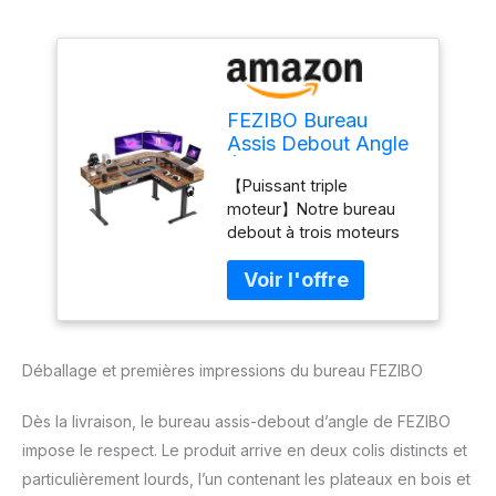
FEZIBO Bureau
Assis Debout Angle
Électrique - 160 *
【Puissant triple
120 cm Bande LED
moteur】Notre bureau
3 Moteurs Bureau
debout à trois moteurs
Debout Réglable en
est plus rapide, plus
Hauteur avec
fluide et plus durable que
Support pour
les moteurs doubles.
Moniteur et 2 tiroirs,
Capacité de charge
Angle Réversible,
maximale : 150 kg,
Système Anti-
Déballage et premières impressions du bureau FEZIBO
vitesse de levage : 28
Collision
mm/s. 【Facilité
d'utilisation】Notre
Dès la livraison, le bureau assis-debout d’angle de FEZIBO
bureau debout en forme
impose le respect. Le produit arrive en deux colis distincts et
de L comprend une
particulièrement lourds, l’un contenant les plateaux en bois et
multiprise intégrée avec