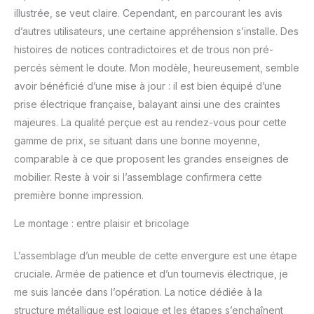
avec 358 modes
illustrée, se veut claire. Cependant, en parcourant les avis
prédéfinis. Choisissez
d’autres utilisateurs, une certaine appréhension s’installe. Des
votre couleur préférée et
réglez-la avec la
histoires de notices contradictoires et de trous non pré-
télécommande.
percés sèment le doute. Mon modèle, heureusement, semble
【Espace de Travail
avoir bénéficié d’une mise à jour : il est bien équipé d’une
Spacieux】- Grande taille
prise électrique française, balayant ainsi une des craintes
de 160 cm long et 120 cm
majeures. La qualité perçue est au rendez-vous pour cette
largeur en forme L est
idéal pour le travail et la
gamme de prix, se situant dans une bonne moyenne,
vie quotidienne. Le cadre
comparable à ce que proposent les grandes enseignes de
acier de qualité
mobilier. Reste à voir si l’assemblage confirmera cette
industrielle associé à un
première bonne impression.
plateau solide permet
une capacité de charge
Le montage : entre plaisir et bricolage
de 150 kg pour soutenir
votre grand espace de
travail idéal. Il comprend
L’assemblage d’un meuble de cette envergure est une étape
2 crochets. En plus nous
cruciale. Armée de patience et d’un tournevis électrique, je
vous donnons 6
me suis lancée dans l’opération. La notice dédiée à la
roulettes pivotantes à
structure métallique est logique et les étapes s’enchaînent
360 degrés avec