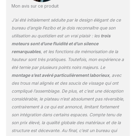
boutons vous
Mon avis sur ce produit
permettent de régler la
hauteur souhaitée de 70
J’ai été initialement séduite par le design élégant de ce
centimètres à 123
bureau d’angle Fezibo et je dois reconnaître que son
centimètres avec la
utilisation au quotidien est un vrai plaisir : les
trois
fonction anti-collision.
moteurs sont d’une fluidité et d’un silence
【Bandes LED
intelligentes et
remarquables
, et les fonctions de mémorisation de la
bordées】Nos bandes
hauteur sont très pratiques. Toutefois, mon expérience a
LED de 230 cm vous
été ternie par plusieurs points noirs majeurs. Le
permettent de profiter
montage s’est avéré particulièrement laborieux
, avec
d'un éclairage ambiant
avec 358 modes
des trous mal alignés et des soucis de vissage qui ont
prédéfinis. Choisissez
compliqué l’assemblage. De plus, et c’est une déception
votre couleur préférée et
considérable, le plateau n’est absolument pas réversible,
réglez-la avec la
contrairement à ce qui est annoncé, limitant fortement
télécommande.
【Espace de Travail
son intégration dans certains espaces. Compte tenu de
Spacieux】- Grande taille
son prix élevé, la qualité globale des matériaux et de la
de 160 cm long et 120 cm
structure est décevante. Au final, c’est un bureau qui
largeur en forme L est