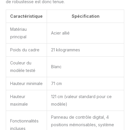
de robustesse est donc tenue.
déplace légèrement
dans la direction
Caractéristique
Spécification
opposée.Il évite la
collosion entre la plate-
forme élévatrice et
Matériau
Acier allié
l'objet,améliorer les
principal
performences de
sécurité et assure mieux
Poids du cadre
21 kilogrammes
la sécurité de l'utilisateur
et de l'objet. Design pour
Couleur du
sécurité DIGNE DE
Blanc
modèle testé
CONFIANCE : Cette
armature est également
Hauteur minimale
71 cm
couverte par une
garantie de 5 ans pour le
cadre, le moteur et les
Hauteur
121 cm (valeur standard pour ce
autres mécanismes, et
maximale
modèle)
une garantie de 2 ans
pour le contrôleur,
Panneau de contrôle digital, 4
l'interrupteur,
Fonctionnalités
positions mémorisables, système
l'électronique. Flexispot,
incluses