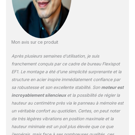
SPCC permet une
capacité de charge de
70 kg pour soutenir votre
espace de travail idéal.
Assembler ce cadre de
bureau réglable en
hauteur prend moins de
Mon avis sur ce produit
une heure,ce pied de
bureau ergonomique
Après plusieurs semaines d’utilisation, je suis
assis debout dispose
franchement conquis par ce cadre de bureau Flexispot
d'une notice en français.
EF1. Le montage a été d’une simplicité surprenante et la
Nous testons en usine
structure en acier inspire immédiatement confiance par
chaque bureau reglable
individuellement et le
sa robustesse et son excellente stabilité. Son
moteur est
moteur conçu pour durer
incroyablement silencieux
et la possibilité de régler la
au moins 20000 cycles
hauteur au centimètre près via le panneau à mémoire est
PANNEAU À MÉMOIRE
un véritable confort au quotidien. Certes, on peut noter
INTELLIGENT : Le
panneau de contrôle LED
de très légères vibrations en position maximale et la
offre 4 boutons de
hauteur minimale est un poil plus élevée que ce que
préréglage de la
j’espérais, mais face à ses nombreuses qualités, ces