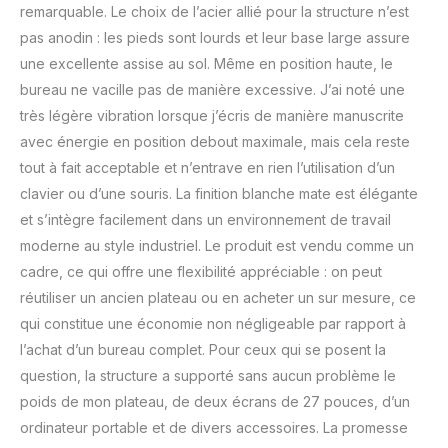
offre 4 boutons de
remarquable. Le choix de l’acier allié pour la structure n’est
préréglage de la
pas anodin : les pieds sont lourds et leur base large assure
mémoire par rapport à la
une excellente assise au sol. Même en position haute, le
plupart des autres
modèles du marché qui
bureau ne vacille pas de manière excessive. J’ai noté une
n'en offrent que trois.
très légère vibration lorsque j’écris de manière manuscrite
Cela signifie que vous et
avec énergie en position debout maximale, mais cela reste
les autres membres de
tout à fait acceptable et n’entrave en rien l’utilisation d’un
votre famille mesurant
entre 112 cm et 197 cm
clavier ou d’une souris. La finition blanche mate est élégante
pouvez programmer vos
et s’intègre facilement dans un environnement de travail
réglages de hauteur
moderne au style industriel. Le produit est vendu comme un
préférés TECHNOLOGIE
cadre, ce qui offre une flexibilité appréciable : on peut
ANTI-COLLISION : La
technologie anti-collision
réutiliser un ancien plateau ou en acheter un sur mesure, ce
intégré permet d’éviter
qui constitue une économie non négligeable par rapport à
d’abaisser le siège sur un
l’achat d’un bureau complet. Pour ceux qui se posent la
objet. Lorsqu'il peut
question, la structure a supporté sans aucun problème le
sentir les obstacles doux
et durs vivement , le
poids de mon plateau, de deux écrans de 27 pouces, d’un
cadre de bureau s’arrête
ordinateur portable et de divers accessoires. La promesse
automatiquement puis se