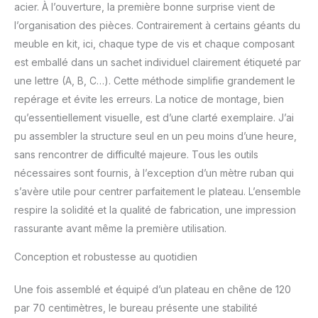
cadre en acier de qualité
acier. À l’ouverture, la première bonne surprise vient de
industrielle avec l'acier
l’organisation des pièces. Contrairement à certains géants du
SPCC permet une
meuble en kit, ici, chaque type de vis et chaque composant
capacité de charge de
est emballé dans un sachet individuel clairement étiqueté par
70 kg pour soutenir votre
espace de travail idéal.
une lettre (A, B, C…). Cette méthode simplifie grandement le
Assembler ce cadre de
repérage et évite les erreurs. La notice de montage, bien
bureau réglable en
qu’essentiellement visuelle, est d’une clarté exemplaire. J’ai
hauteur prend moins de
pu assembler la structure seul en un peu moins d’une heure,
une heure,ce pied de
sans rencontrer de difficulté majeure. Tous les outils
bureau ergonomique
assis debout dispose
nécessaires sont fournis, à l’exception d’un mètre ruban qui
d'une notice en français.
s’avère utile pour centrer parfaitement le plateau. L’ensemble
Nous testons en usine
respire la solidité et la qualité de fabrication, une impression
chaque bureau reglable
rassurante avant même la première utilisation.
individuellement et le
moteur conçu pour durer
Conception et robustesse au quotidien
au moins 20000 cycles
PANNEAU À MÉMOIRE
INTELLIGENT : Le
Une fois assemblé et équipé d’un plateau en chêne de 120
panneau de contrôle LED
par 70 centimètres, le bureau présente une stabilité