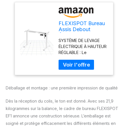
FLEXISPOT Bureau
Assis Debout
Électrique Cadre de
SYSTÈME DE LEVAGE
Bureau Réglable en
ÉLECTRIQUE À HAUTEUR
Hauteur en Acier
RÉGLABLE : Le
avec Panneau de
mécanisme de levage
Contrôle Digital à
motorisé avec Panneau
Fonctions Mémoires,
LED de 4 positions
Équippé du Système
programmables offre
Anti-Collision
des réglages de hauteur
（EF1|Cadre en
Déballage et montage : une première impression de qualité
plus souples de 71 à 121
Blanc
cm en moins de 10
secondes avec un faible
Dès la réception du colis, le ton est donné. Avec ses 21,9
bruit (moins de 50 dB).
kilogrammes sur la balance, le cadre de bureau FLEXISPOT
De plus, il est certifié CE,
EF1 annonce une construction sérieuse. L’emballage est
ROHS STRUCTURE
soigné et protège efficacement les différents éléments en
STABLE ET ROBUSTE : Le