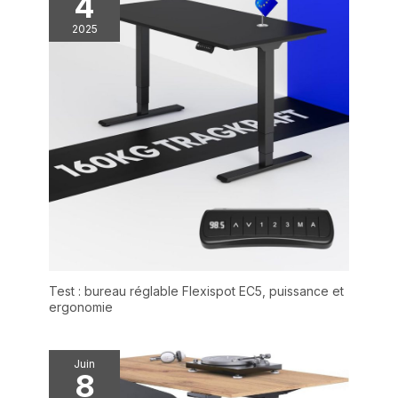
4
2025
Test : bureau réglable Flexispot EC5, puissance et
ergonomie
Juin
8