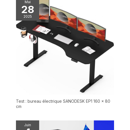
couverte par une
Mai
28
garantie de 5 ans pour le
cadre, le moteur et les
2025
autres mécanismes, et
une garantie de 2 ans
pour le contrôleur,
l'interrupteur,
l'électronique. Flexispot,
expert en technologie
autonome à hauteur
réglable depuis 20 ans
Test : bureau électrique SANODESK EP1 160 x 80
cm
Juin