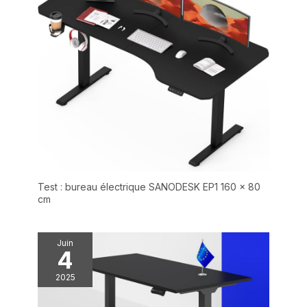
couleurs et tailles
pour concevoir la
table de vos rêves.
Les plateaux de table
sont équipés de
fixations qui
garantissent stabilité
et esthétique, vous
n'avez donc pas à
vous soucier des
grands espaces ou
de l'instabilité.
Test : bureau électrique SANODESK EP1 160 x 80
cm
Juin
4
2025