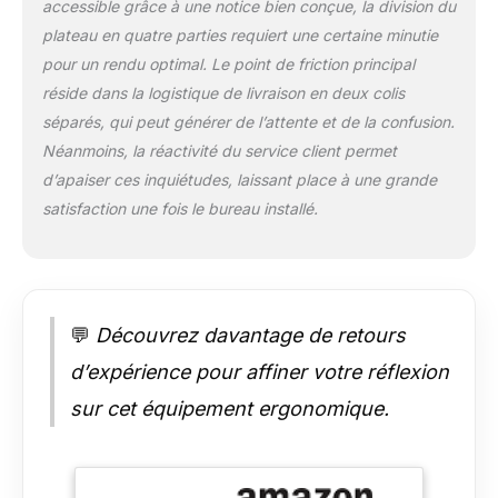
environnement de
accessible grâce à une notice bien conçue, la division du
travail sûr.
plateau en quatre parties requiert une certaine minutie
COMMANDE
pour un rendu optimal. Le point de friction principal
MANUELLE INTUITIVE
réside dans la logistique de livraison en deux colis
POUR UNE
UTILISATION FACILE
séparés, qui peut générer de l’attente et de la confusion.
：Équipé d'une
Néanmoins, la réactivité du service client permet
commande manuelle
d’apaiser ces inquiétudes, laissant place à une grande
intelligente dotée de
satisfaction une fois le bureau installé.
quatre fonctions de
mémoire, le
processus de
réglage de la hauteur
est simplifié. Vous
pouvez facilement
💬
Découvrez davantage de retours
enregistrer et
d’expérience pour affiner votre réflexion
rappeler vos
réglages habituels de
sur cet équipement ergonomique.
hauteur de travail,
tandis que le
système anti-
collision garantit