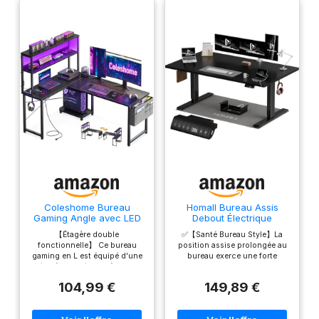
RÊVES : Choisissez
capacité de charge
parmi différentes
statique de 120 kg et
couleurs et tailles
une capacité de
pour concevoir la
charge dynamique de
table de vos rêves.
100 kg, cette table
Les plateaux de table
offre un support
sont équipés de
stable pour divers
fixations qui
équipements de
garantissent stabilité
bureau. Qu'il s'agisse
et esthétique, vous
d'ordinateurs
n'avez donc pas à
portables, de
vous soucier des
moniteurs ou
grands espaces ou
d'autres
de l'instabilité.
équipements de
Coleshome Bureau
Homall Bureau Assis
Gaming Angle avec LED
Debout Électrique
bureau, tout reste
et Prises,135x100cm, Noir
140×70 cm, Réglable en
positionné de
【Étagère double
✅【Santé Bureau Style】La
Hauteur, Noir
fonctionnelle】 Ce bureau
position assise prolongée au
manière sûre et
gaming en L est équipé d'une
bureau exerce une forte
stable, garantissant
étagère supérieure à deux
pression sur notre corps et
niveaux, ajustable pour servir
entraîne des problèmes de dos
ainsi un
104,99 €
149,89 €
soit de rangement ouvert, soit
et de cou. Ce pupitre apporte
environnement de
de support ergonomique pour
une manière saine de travailler,
travail sûr.
moniteur. Cette flexibilité
vous permet d'alterner entre la