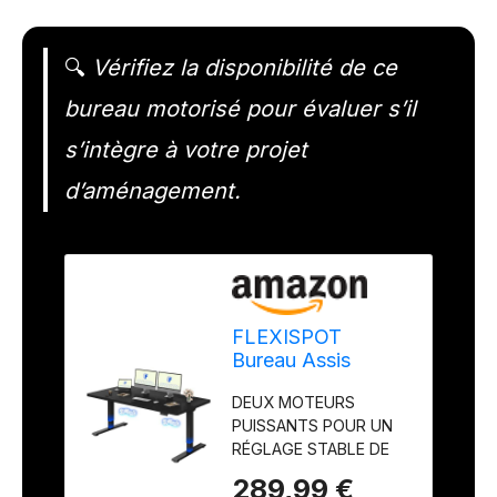
🔍
Vérifiez la disponibilité de ce
bureau motorisé pour évaluer s’il
s’intègre à votre projet
d’aménagement.
FLEXISPOT
Bureau Assis
Debout avec
DEUX MOTEURS
Double Moteur,
PUISSANTS POUR UN
180x80cm
RÉGLAGE STABLE DE
LA HAUTEUR : Ce
289,99 €
bureau Assis Debout