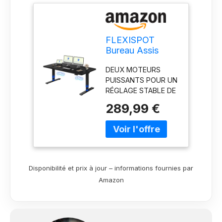
FLEXISPOT
Bureau Assis
Debout avec
DEUX MOTEURS
Double Moteur,
PUISSANTS POUR UN
180x80cm
RÉGLAGE STABLE DE
LA HAUTEUR : Ce
289,99 €
bureau Assis Debout
est équipé d'un
système à double
moteur qui garantit
une plus grande
stabilité et efficacité,
Disponibilité et prix à jour – informations fournies par
avec une vitesse
Amazon
maximale allant
jusqu'à 25 mm/s.
CAPACITÉ DE
CHARGE ÉLEVÉE