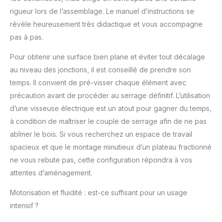
moniteurs ou d'autres
rigueur lors de l’assemblage. Le manuel d’instructions se
équipements de
révèle heureusement très didactique et vous accompagne
bureau, tout reste
pas à pas.
positionné de manière
sûre et stable,
Pour obtenir une surface bien plane et éviter tout décalage
garantissant ainsi un
environnement de
au niveau des jonctions, il est conseillé de prendre son
travail sûr. COMMANDE
temps. Il convient de pré-visser chaque élément avec
MANUELLE INTUITIVE
précaution avant de procéder au serrage définitif. L’utilisation
POUR UNE UTILISATION
d’une visseuse électrique est un atout pour gagner du temps,
FACILE ：Équipé d'une
commande manuelle
à condition de maîtriser le couple de serrage afin de ne pas
intelligente dotée de
abîmer le bois. Si vous recherchez un espace de travail
quatre fonctions de
spacieux et que le montage minutieux d’un plateau fractionné
mémoire, le processus
ne vous rebute pas, cette configuration répondra à vos
de réglage de la
hauteur est simplifié.
attentes d’aménagement.
Vous pouvez
Motorisation et fluidité : est-ce suffisant pour un usage
facilement enregistrer
et rappeler vos
intensif ?
réglages habituels de