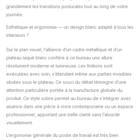
différentes couleurs et
grandement les transitions posturales tout au long de votre
tailles pour concevoir la
journée.
table de vos rêves. Les
plateaux de table sont
Esthétique et ergonomie — un design blanc adapté à tous les
équipés de fixations
intérieurs ?
qui garantissent
stabilité et esthétique,
Sur le plan visuel, l’alliance d’un cadre métallique et d’un
vous n'avez donc pas
plateau laqué blanc confère à ce bureau une allure
à vous soucier des
grands espaces ou de
résolument moderne et lumineuse. Les finitions sont
l'instabilité.
exécutées avec soin, s’étendant même aux parties invisibles
situées sous le plateau. Ce souci du détail témoigne d’une
attention particulière portée à la manufacture globale du
produit. Ce style sobre permet au bureau de s’intégrer avec
aisance dans une pièce à vivre contemporaine ou un espace
professionnel, apportant une belle clarté sans l’alourdir
visuellement.
L’ergonomie générale du poste de travail est très bien