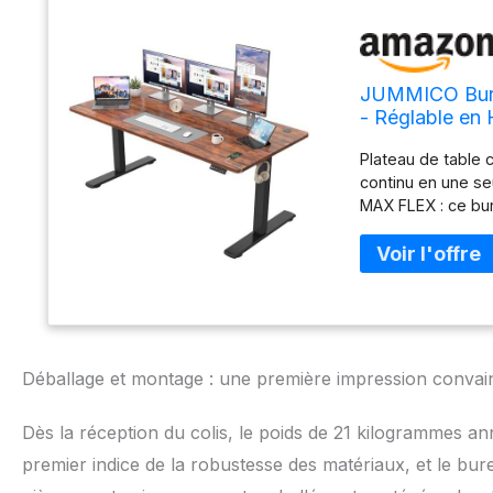
JUMMICO Burea
- Réglable en
Marron
Plateau de table 
continu en une se
MAX FLEX : ce bur
dans une plage d
tenir debout pend
jours, il est dev
au bureau. 50 min
améliorent la cir
tables élévatrice
douleurs et étire
Déballage et montage : une première impression convai
techniques : nomb
du moteur : moins 
Dès la réception du colis, le poids de 21 kilogrammes ann
60 kg // Plage de
variable plus jus
premier indice de la robustesse des matériaux, et le bur
Fonction de rappe