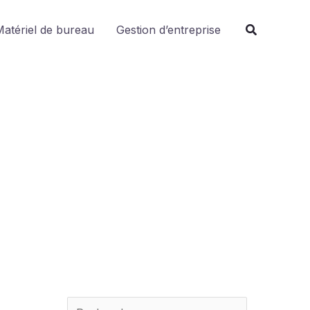
R
atériel de bureau
Gestion d’entreprise
e
c
h
e
r
c
h
e
r