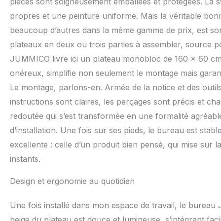
pièces sont soigneusement emballées et protégées. La s
intervalles réguli
propres et une peinture uniforme. Mais la véritable bon
services est reco
fournisseur stabl
beaucoup d’autres dans la même gamme de prix, est so
amenés à autoris
plateaux en deux ou trois parties à assembler, source pot
JUMMICO livre ici un plateau monobloc de 160 x 60 cm. 
onéreux, simplifie non seulement le montage mais garanti
Le montage, parlons-en. Armée de la notice et des outils
instructions sont claires, les perçages sont précis et ch
redoutée qui s’est transformée en une formalité agréable, 
d’installation. Une fois sur ses pieds, le bureau est sta
excellente : celle d’un produit bien pensé, qui mise sur la
instants.
Design et ergonomie au quotidien
Une fois installé dans mon espace de travail, le burea
beige du plateau est douce et lumineuse, s’intégrant fac