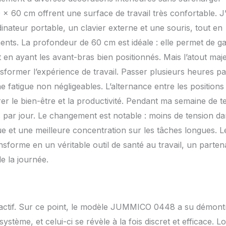
x 60 cm offrent une surface de travail très confortable. J’
ateur portable, un clavier externe et une souris, tout en
ts. La profondeur de 60 cm est idéale : elle permet de g
 en ayant les avant-bras bien positionnés. Mais l’atout maj
former l’expérience de travail. Passer plusieurs heures pa
 fatigue non négligeables. L’alternance entre les positions
r le bien-être et la productivité. Pendant ma semaine de te
es par jour. Le changement est notable : moins de tension da
e et une meilleure concentration sur les tâches longues. L
nsforme en un véritable outil de santé au travail, un parten
e la journée.
 réactif. Sur ce point, le modèle JUMMICO 0448 a su démont
stème, et celui-ci se révèle à la fois discret et efficace. L