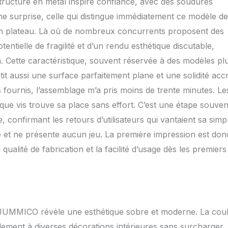
tructure en métal inspire confiance, avec des soudures
ers rappel. Certification Amazon : la qualité de nos produits et
ne surprise, celle qui distingue immédiatement ce modèle de
nnue par Amazon. Un très bon rapport qualité/prix fait de nous un
e pour Amazon. La confiance dans la qualité et le service nous a
n plateau. Là où de nombreux concurrents proposent des
er Amazon à vendre nos produits.
entielle de fragilité et d’un rendu esthétique discutable,
Cette caractéristique, souvent réservée à des modèles pl
t aussi une surface parfaitement plane et une solidité acc
 fournis, l’assemblage m’a pris moins de trente minutes. Le
aque vis trouve sa place sans effort. C’est une étape souven
confirmant les retours d’utilisateurs qui vantaient sa simpl
ble et ne présente aucun jeu. La première impression est don
 qualité de fabrication et la facilité d’usage dès les premiers
u JUMMICO révèle une esthétique sobre et moderne. La cou
ilement à diverses décorations intérieures sans surcharger