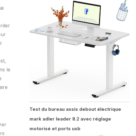
ai
arder
eur
r
st,
ns le
e
aire
Test du bureau assis debout électrique
mark adler leader 8.2 avec réglage
rer
motorisé et ports usb
ors