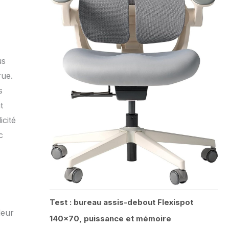
us
rue.
s
t
icité
c
Test : bureau assis-debout Flexispot
leur
140×70, puissance et mémoire