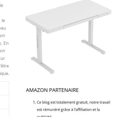
la
 le
eau
ion
s. En
ion
sur
’être
ique.