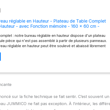
u réglable en Hauteur - Plateau de Table Complet
 Hauteur - avec Fonction mémoire - 160 x 60 cm -
complet : notre bureau réglable en hauteur dispose d'un plateau
ule pièce qui n'est pas assemblé à partir de plusieurs panneaux.
eau réglable en hauteur peut être soulevé et abaissé librement
e 73 à 118 cm, de sorte que vous pouvez vous asseoir ou vous
ant que vous travaillez ou jouez. Bureau confortable : de nos
enu une tendance d'alterner régulièrement entre assis et debout
utes assis et 10 minutes debout préviennent les maux de dos,
culation sanguine du corps et augmentent la productivité. Avec nos
s réglables en hauteur, vous pouvez vous débarrasser de vos
r votre corps en appuyant sur un bouton. Spécifications
ncante
re de moteurs : 1 // Vitesse de levage : 13 mm/seconde // Bruit
de 55 dB // Matériau : alliage galvanisé // Charge utile maximale :
oncé sur la fiche technique se fait sentir. C’est souvent un
 hauteur réglable : 73 cm - 118 cm // Mémoire de contrôle :
qu'à 2 hauteurs programmables individuellement / siège -
eau JUMMICO ne fait pas exception. À l’intérieur, les différ
l : en cas de position assise prolongée, vous serez assis