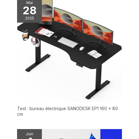
Mai
et est livrée avec toutes les
28
pièces nécessaires et un
manuel d'utilisation détaillé,
une personne peut terminer
2025
l'installation en seulement 15
minutes !
Test : bureau électrique SANODESK EP1 160 x 80
cm
Juin