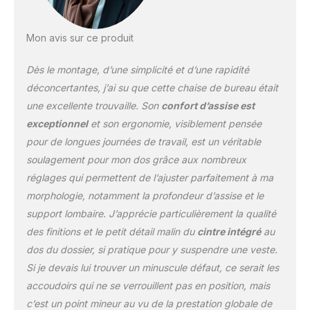
optimale pour une
productivité maximale.
Mon avis sur ce produit
ASSEMBLAGE SANS
EFFORT, STYLE
Dès le montage, d’une simplicité et d’une rapidité
INSTANTANÉ -
Assemblez votre fauteuil
déconcertantes, j’ai su que cette chaise de bureau était
de bureau Backerz en
une excellente trouvaille. Son
confort d’assise est
quelques minutes
exceptionnel
et son ergonomie, visiblement pensée
seulement grâce à la clé
pour de longues journées de travail, est un véritable
Allen et aux instructions
complètes incluses.
soulagement pour mon dos grâce aux nombreux
Solide, élégant et facile à
réglages qui permettent de l’ajuster parfaitement à ma
installer - c'est votre
morphologie, notamment la profondeur d’assise et le
raccourci vers la
support lombaire. J’apprécie particulièrement la qualité
modernisation que vous
méritez. RÉSISTANCE
des finitions et le petit détail malin du
cintre intégré
au
EXCEPTIONNELLE,
dos du dossier, si pratique pour y suspendre une veste.
DESIGN ICONIQUE -
Si je devais lui trouver un minuscule défaut, ce serait les
Profitez de la résistance
accoudoirs qui ne se verrouillent pas en position, mais
supérieure de notre
matériau PolyPro (PP) et
c’est un point mineur au vu de la prestation globale de