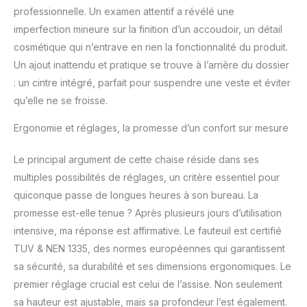
professionnelle. Un examen attentif a révélé une
complètes incluses.
Solide, élégant et facile à
imperfection mineure sur la finition d’un accoudoir, un détail
installer - c'est votre
cosmétique qui n’entrave en rien la fonctionnalité du produit.
raccourci vers la
Un ajout inattendu et pratique se trouve à l’arrière du dossier
modernisation que vous
: un cintre intégré, parfait pour suspendre une veste et éviter
méritez. RÉSISTANCE
EXCEPTIONNELLE,
qu’elle ne se froisse.
DESIGN ICONIQUE -
Ergonomie et réglages, la promesse d’un confort sur mesure
Profitez de la résistance
supérieure de notre
matériau PolyPro (PP) et
Le principal argument de cette chaise réside dans ses
de notre cadre en X, qui
multiples possibilités de réglages, un critère essentiel pour
allient forme et fonction.
quiconque passe de longues heures à son bureau. La
Démarquez-vous avec
promesse est-elle tenue ? Après plusieurs jours d’utilisation
une chaise ergonomique
visuellement
intensive, ma réponse est affirmative. Le fauteuil est certifié
époustouflante, qui n'est
TUV & NEN 1335, des normes européennes qui garantissent
pas seulement belle
sa sécurité, sa durabilité et ses dimensions ergonomiques. Le
mais construite pour
premier réglage crucial est celui de l’assise. Non seulement
durer. LA POLYVALENCE
RENCONTRE LA
sa hauteur est ajustable, mais sa profondeur l’est également.