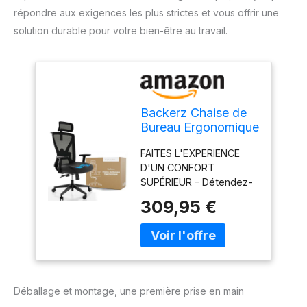
répondre aux exigences les plus strictes et vous offrir une
solution durable pour votre bien-être au travail.
Backerz Chaise de
Bureau Ergonomique
- Fauteuil Bureau
FAITES L'EXPERIENCE
150kg, TUV & NEN
D'UN CONFORT
1335 Certified -
SUPÉRIEUR - Détendez-
Hauteur, Profondeur
vous de manière
d'assise et Angle du
309,95 €
luxueuse grâce au
Dossier Réglables
design de notre chaise
Office Chair Maille
bureau Motion Mesh et à
Respirante - Noir
son dossier respirant,
garantissant une
relaxation suprême
Déballage et montage, une première prise en main
pendant les sessions de