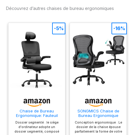
complet.
relaxation suprême
Découvrez d’autres chaises de bureau ergonomiques
pendant les sessions de
travail intenses.
AMÉNAGEZ VOTRE
-5%
-16%
ESPACE DE TRAVAIL
PARFAIT - Personnalisez
facilement votre chaise
de bureau en réglant la
profondeur et la hauteur
de l'assise, ainsi que
l'angle du dossier.
Trouvez la position
idéale sans effort, en
favorisant une posture
optimale pour une
productivité maximale.
ASSEMBLAGE SANS
Chaise de Bureau
SONGMICS Chaise de
EFFORT, STYLE
Ergonomique: Fauteuil
Bureau Ergonomique
INSTANTANÉ -
Bureau avec Support
Pivotante, en Maille,
Dossier segmenté : le siège
Conception ergonomique : Le
Lombaire en C,Dossier et
Fauteuil de Bureau,
Assemblez votre fauteuil
d'ordinateur adopte un
dossier de la chaise épouse
Appui-tête
Soutien Lombaire,
de bureau Backerz en
dossier segmenté, composé
parfaitement la forme de votre
Réglables,Reversible
Fonction Basculante,