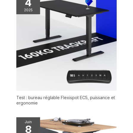
4
2025
Test : bureau réglable Flexispot EC5, puissance et
ergonomie
Juin
8