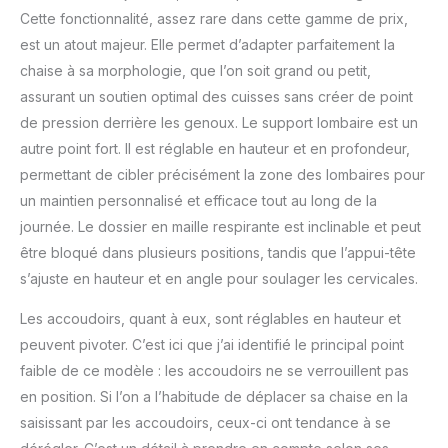
DURABILITÉ - Avec une
Cette fonctionnalité, assez rare dans cette gamme de prix,
hauteur de 155 cm à 195
est un atout majeur. Elle permet d’adapter parfaitement la
cm et une capacité de
chaise à sa morphologie, que l’on soit grand ou petit,
charge de 150 kg, notre
assurant un soutien optimal des cuisses sans créer de point
chaise de bureau
ergonomique est conçue
de pression derrière les genoux. Le support lombaire est un
pour tout le monde. Une
autre point fort. Il est réglable en hauteur et en profondeur,
durabilité inégalée, une
permettant de cibler précisément la zone des lombaires pour
esthétique élégante et
un maintien personnalisé et efficace tout au long de la
une garantie prolongée
de 5 ans - un ensemble
journée. Le dossier en maille respirante est inclinable et peut
complet.
être bloqué dans plusieurs positions, tandis que l’appui-tête
s’ajuste en hauteur et en angle pour soulager les cervicales.
Les accoudoirs, quant à eux, sont réglables en hauteur et
peuvent pivoter. C’est ici que j’ai identifié le principal point
faible de ce modèle : les accoudoirs ne se verrouillent pas
en position. Si l’on a l’habitude de déplacer sa chaise en la
saisissant par les accoudoirs, ceux-ci ont tendance à se