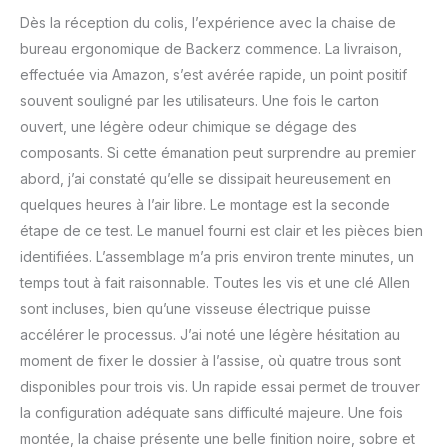
travail intenses.
Dès la réception du colis, l’expérience avec la chaise de
AMÉNAGEZ VOTRE
ESPACE DE TRAVAIL
bureau ergonomique de Backerz commence. La livraison,
PARFAIT - Personnalisez
effectuée via Amazon, s’est avérée rapide, un point positif
facilement votre chaise
souvent souligné par les utilisateurs. Une fois le carton
de bureau en réglant la
ouvert, une légère odeur chimique se dégage des
profondeur et la hauteur
composants. Si cette émanation peut surprendre au premier
de l'assise, ainsi que
l'angle du dossier.
abord, j’ai constaté qu’elle se dissipait heureusement en
Trouvez la position
quelques heures à l’air libre. Le montage est la seconde
idéale sans effort, en
étape de ce test. Le manuel fourni est clair et les pièces bien
favorisant une posture
identifiées. L’assemblage m’a pris environ trente minutes, un
optimale pour une
productivité maximale.
temps tout à fait raisonnable. Toutes les vis et une clé Allen
ASSEMBLAGE SANS
sont incluses, bien qu’une visseuse électrique puisse
EFFORT, STYLE
accélérer le processus. J’ai noté une légère hésitation au
INSTANTANÉ -
moment de fixer le dossier à l’assise, où quatre trous sont
Assemblez votre fauteuil
de bureau Backerz en
disponibles pour trois vis. Un rapide essai permet de trouver
quelques minutes
la configuration adéquate sans difficulté majeure. Une fois
seulement grâce à la clé
montée, la chaise présente une belle finition noire, sobre et
Allen et aux instructions